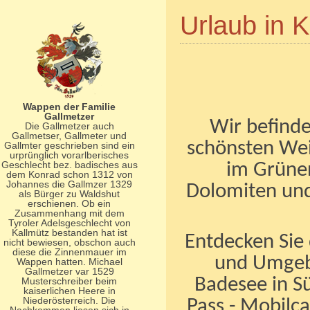
Urlaub in K
Wappen der Familie
Gallmetzer
Wir befinde
Die Gallmetzer auch
Gallmetser, Gallmeter und
schönsten Wein
Gallmter geschrieben sind ein
urprünglich vorarlberisches
Geschlecht bez. badisches aus
im Grünen
dem Konrad schon 1312 von
Johannes die Gallmzer 1329
Dolomiten und
als Bürger zu Waldshut
erschienen. Ob ein
Zusammenhang mit dem
Tyroler Adelsgeschlecht von
Kallmütz bestanden hat ist
Entdecken Sie 
nicht bewiesen, obschon auch
diese die Zinnenmauer im
und Umgeb
Wappen hatten. Michael
Gallmetzer var 1529
Badesee in Sü
Musterschreiber beim
kaiserlichen Heere in
Niederösterreich. Die
Pass - Mobilca