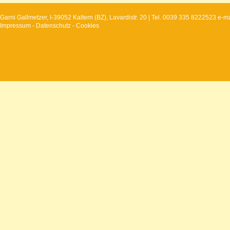
Garni Gallmetzer, I-39052 Kaltern (BZ), Lavardistr. 20 | Tel. 0039 335 8222523 
Impressum
-
Datenschutz
-
Cookies